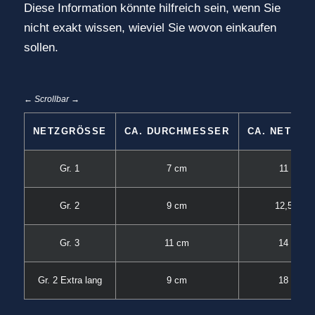
Diese Information könnte hilfreich sein, wenn Sie
nicht exakt wissen, wieviel Sie wovon einkaufen
sollen.
← Scrollbar →
NETZGRÖSSE
CA. DURCHMESSER
CA. NETZLÄ
Gr. 1
7 cm
11 cm
Gr. 2
9 cm
12,5 cm
Gr. 3
11 cm
14 cm
Gr. 2 Extra lang
9 cm
18 cm