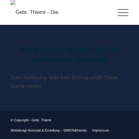
Es konnte leider nichts
gefunden werden
Entschuldigung, aber kein Eintrag erfüllt Deine
Suchkriterien
© Copyright - Gebr. Thiemt
Webdesign Konzept & Erstellung – SIMON&friends
Impressum
Datenschutzerklärung